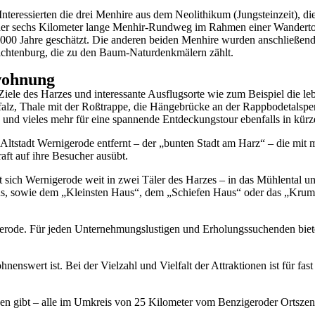
nteressierten die drei Menhire aus dem Neolithikum (Jungsteinzeit), d
n der sechs Kilometer lange Menhir-Rundweg im Rahmen einer Wanderto
 5000 Jahre geschätzt. Die anderen beiden Menhire wurden anschließend
hlichtenburg, die zu den Baum-Naturdenkmälern zählt.
wohnung
Ziele des Harzes und interessante Ausflugsorte wie zum Beispiel die
pfalz, Thale mit der Roßtrappe, die Hängebrücke an der Rappbodetalspe
nd vieles mehr für eine spannende Entdeckungstour ebenfalls in kürze
Altstadt Wernigerode entfernt – der „bunten Stadt am Harz“ – die mit m
aft auf ihre Besucher ausübt.
eckt sich Wernigerode weit in zwei Täler des Harzes – in das Mühlental 
aus, sowie dem „Kleinsten Haus“, dem „Schiefen Haus“ oder das „Krumme
igerode. Für jeden Unternehmungslustigen und Erholungssuchenden bie
nenswert ist. Bei der Vielzahl und Vielfalt der Attraktionen ist für fas
ehen gibt – alle im Umkreis von 25 Kilometer vom Benzigeroder Ortszen