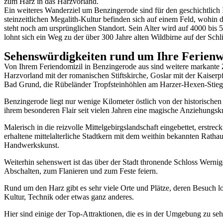
zum Harz in das Harzvorland.
Ein weiteres Wanderziel um Benzingerode sind für den geschichtlich I
steinzeitlichen Megalith-Kultur befinden sich auf einem Feld, wohi
steht noch am ursprünglichen Standort. Sein Alter wird auf 4000 bis
lohnt sich ein Weg zu der über 300 Jahre alten Wildbirne auf der Sc
Sehenswürdigkeiten rund um Ihre Ferien
Von Ihrem Feriendomizil in Benzingerode aus sind weitere markante 
Harzvorland mit der romanischen Stiftskirche, Goslar mit der Kaiser
Bad Grund, die Rübeländer Tropfsteinhöhlen am Harzer-Hexen-Stieg u
Benzingerode liegt nur wenige Kilometer östlich von der historischen 
ihrem besonderen Flair seit vielen Jahren eine magische Anziehungskr
Malerisch in die reizvolle Mittelgebirgslandschaft eingebettet, erstr
erhaltene mittelalterliche Stadtkern mit dem weithin bekannten Rath
Handwerkskunst.
Weiterhin sehenswert ist das über der Stadt thronende Schloss Wern
Abschalten, zum Flanieren und zum Feste feiern.
Rund um den Harz gibt es sehr viele Orte und Plätze, deren Besuch loh
Kultur, Technik oder etwas ganz anderes.
Hier sind einige der Top-Attraktionen, die es in der Umgebung zu s