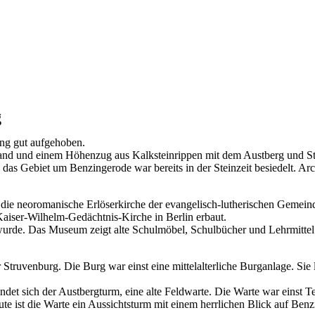
g
ung gut aufgehoben.
and und einem Höhenzug aus Kalksteinrippen mit dem Austberg und Str
das Gebiet um Benzingerode war bereits in der Steinzeit besiedelt. Ar
 die neoromanische Erlöserkirche der evangelisch-lutherischen Gemein
Kaiser-Wilhelm-Gedächtnis-Kirche in Berlin erbaut.
 wurde. Das Museum zeigt alte Schulmöbel, Schulbücher und Lehrmitte
 Struvenburg. Die Burg war einst eine mittelalterliche Burganlage. Sie
t sich der Austbergturm, eine alte Feldwarte. Die Warte war einst Tei
te ist die Warte ein Aussichtsturm mit einem herrlichen Blick auf B