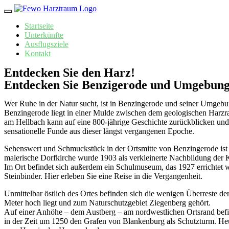
Startseite
Unterkünfte
Ausflugsziele
Kontakt
Entdecken Sie den Harz!
Entdecken Sie Benzigerode und Umgebun
Wer Ruhe in der Natur sucht, ist in Benzingerode und seiner Umgeb
Benzingerode liegt in einer Mulde zwischen dem geologischen Harzr
am Hellbach kann auf eine 800-jährige Geschichte zurückblicken und 
sensationelle Funde aus dieser längst vergangenen Epoche.
Sehenswert und Schmuckstück in der Ortsmitte von Benzingerode ist
malerische Dorfkirche wurde 1903 als verkleinerte Nachbildung der 
Im Ort befindet sich außerdem ein Schulmuseum, das 1927 errichtet
Steinbinder. Hier erleben Sie eine Reise in die Vergangenheit.
Unmittelbar östlich des Ortes befinden sich die wenigen Überreste der
Meter hoch liegt und zum Naturschutzgebiet Ziegenberg gehört.
Auf einer Anhöhe – dem Austberg – am nordwestlichen Ortsrand befinde
in der Zeit um 1250 den Grafen von Blankenburg als Schutzturm. Heu