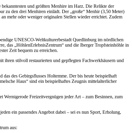
ie bekanntesten und größten Menhire im Harz. Die Relikte der
ur zu den drei Menhiren einlädt. Der „große“ Menhir (3,50 Meter)
 an mehr oder weniger originalen Stellen wieder errichtet. Zudem
 lebendige UNESCO-Weltkulturerbestadt Quedlinburg im nördlichen
rre, das „HöhlenErlebnisZentrum“ und die Iberger Tropfsteinhöhle in
ster Zeit bequem zu erreichen.
it ihren stilvoll restaurierten und gepflegten Fachwerkhäusern und
und das des Gebirgsflusses Holtemme. Der bis heute beispielhaft
lsche Haus“ sind ein beispielhaftes Zeugnis mittelalterlicher
tet Wernigerode Freizeitvergnügen jeder Art – zum Besinnen, zum
t jeden ein passendes Angebot dabei – sei es nun Sport, Erholung,
trum aus: